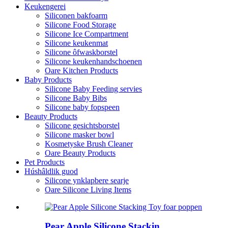
Keukengerei
Siliconen bakfoarm
Silicone Food Storage
Silicone Ice Compartment
Silicone keukenmat
Silicone ôfwaskborstel
Silicone keukenhandschoenen
Oare Kitchen Products
Baby Products
Silicone Baby Feeding servies
Silicone Baby Bibs
Silicone baby fopspeen
Beauty Products
Silicone gesichtsborstel
Silicone masker bowl
Kosmetyske Brush Cleaner
Oare Beauty Products
Pet Products
Húshâldlik guod
Silicone ynklapbere searje
Oare Silicone Living Items
Pear Apple Silicone Stackin ...