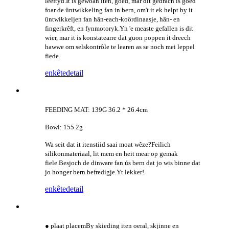
leeftyd.It is gewoan iten, goed, mar dit gedrach is goed
foar de ûntwikkeling fan in bern, om't it ek helpt by it
ûntwikkeljen fan hân-each-koördinaasje, hân- en
fingerkrêft, en fynmotoryk.Yn 'e measte gefallen is dit
wier, mar it is konstatearre dat guon poppen it dreech
hawwe om selskontrôle te learen as se noch mei leppel
fiede.
enkête
detail
FEEDING MAT: 139G 36.2 * 26.4cm
Bowl: 155.2g
Wa seit dat it itenstiid saai moat wêze?Feilich
silikonmateriaal, lit mem en heit mear op gemak
fiele.Besjoch de dinware fan ús bern dat jo wis binne dat
jo honger bern befredigje.Yt lekker!
enkête
detail
● plaat placem
By skieding iten oeral, skjinne en