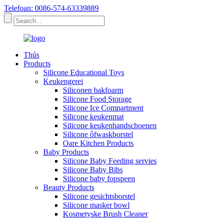
Telefoan: 0086-574-63339889
Thús
Products
Silicone Educational Toys
Keukengerei
Siliconen bakfoarm
Silicone Food Storage
Silicone Ice Compartment
Silicone keukenmat
Silicone keukenhandschoenen
Silicone ôfwaskborstel
Oare Kitchen Products
Baby Products
Silicone Baby Feeding servies
Silicone Baby Bibs
Silicone baby fopspeen
Beauty Products
Silicone gesichtsborstel
Silicone masker bowl
Kosmetyske Brush Cleaner