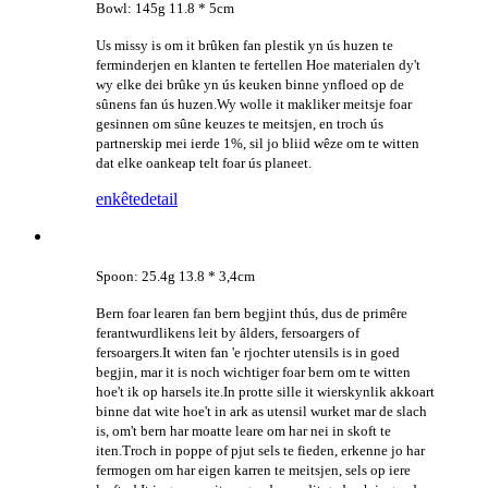
Bowl: 145g 11.8 * 5cm
Us missy is om it brûken fan plestik yn ús huzen te
ferminderjen en klanten te fertellen Hoe materialen dy't
wy elke dei brûke yn ús keuken binne ynfloed op de
sûnens fan ús huzen.Wy wolle it makliker meitsje foar
gesinnen om sûne keuzes te meitsjen, en troch ús
partnerskip mei ierde 1%, sil jo bliid wêze om te witten
dat elke oankeap telt foar ús planeet.
enkête
detail
Spoon: 25.4g 13.8 * 3,4cm
Bern foar learen fan bern begjint thús, dus de primêre
ferantwurdlikens leit by âlders, fersoargers of
fersoargers.It witen fan 'e rjochter utensils is in goed
begjin, mar it is noch wichtiger foar bern om te witten
hoe't ik op harsels ite.In protte sille it wierskynlik akkoart
binne dat wite hoe't in ark as utensil wurket mar de slach
is, om't bern har moatte leare om har nei in skoft te
iten.Troch in poppe of pjut sels te fieden, erkenne jo har
fermogen om har eigen karren te meitsjen, sels op iere