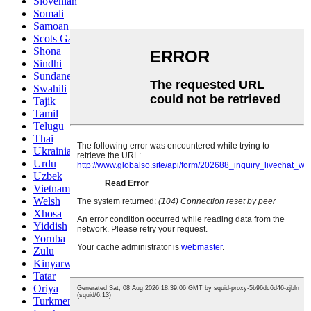
Slovenian
Somali
Samoan
Scots Gaelic
Shona
Sindhi
Sundanese
Swahili
Tajik
Tamil
Telugu
Thai
Ukrainian
Urdu
Uzbek
Vietnamese
Welsh
Xhosa
Yiddish
Yoruba
Zulu
Kinyarwanda
Tatar
Oriya
Turkmen