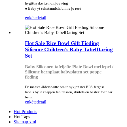
hygiënyske iten omjouwing
● Baby yt selsstannich, binne jo ree?
enkête
detail
Hot Sale Rice Bowl Gift Fieding
Silicone Children's Baby TabelDaring
Set
Baby Siliconen tafeljefte Plate Bowl mei lepel /
Silicone bernplaat babyplaten set poppe
fieding
De measte âlders witte om te sykjen nei BPA-fergese
labels by it keapjen fan flessen, skûtels en bestek foar har
bern.
enkête
detail
Hot Products
Hot Tags
Sitemap.xml