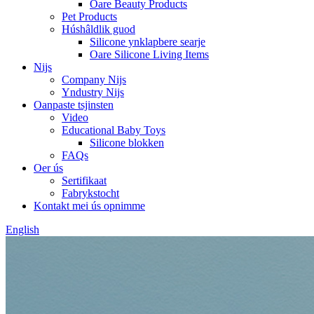
Oare Beauty Products
Pet Products
Húshâldlik guod
Silicone ynklapbere searje
Oare Silicone Living Items
Nijs
Company Nijs
Yndustry Nijs
Oanpaste tsjinsten
Video
Educational Baby Toys
Silicone blokken
FAQs
Oer ús
Sertifikaat
Fabrykstocht
Kontakt mei ús opnimme
English