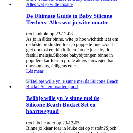
De Ultimate Guide to Baby Silicone
Teethers: Alles wat jo witte moatte
troch admin op 23-12-08
As jo ​​​​in âlder binne, wite jo hoe wichtich it is om
de bêste produkten foar jo poppe te finen.As it
giet om tosken, kin it finen fan de juste byt it
ferskil meitsje.Silicone babybijtringen binne in
populêre kar foar in protte âlders fanwegen har
duorsumens, feiligens en e...
Lês mear
Belibje wille yn 'e sinne mei ús
Silicone Beach Bucket Set en
boartersguod
troch behearder op 23-12-05
Binne jo klear foar in leuke dei op it strân?Sjoch