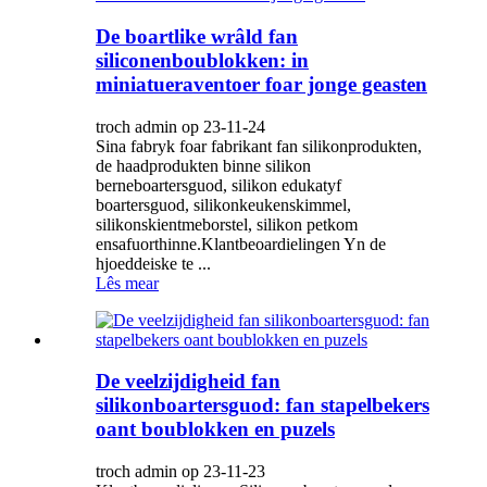
De boartlike wrâld fan
siliconenboublokken: in
miniatueraventoer foar jonge geasten
troch admin op 23-11-24
Sina fabryk foar fabrikant fan silikonprodukten,
de haadprodukten binne silikon
berneboartersguod, silikon edukatyf
boartersguod, silikonkeukenskimmel,
silikonskientmeborstel, silikon petkom
ensafuorthinne.Klantbeoardielingen Yn de
hjoeddeiske te ...
Lês mear
De veelzijdigheid fan
silikonboartersguod: fan stapelbekers
oant boublokken en puzels
troch admin op 23-11-23