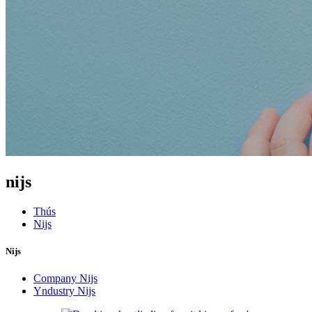
nijs
Thús
Nijs
Nijs
Company Nijs
Yndustry Nijs