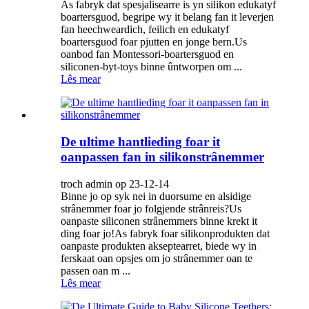
As fabryk dat spesjalisearre is yn silikon edukatyf
boartersguod, begripe wy it belang fan it leverjen
fan heechweardich, feilich en edukatyf
boartersguod foar pjutten en jonge bern.Us
oanbod fan Montessori-boartersguod en
siliconen-byt-toys binne ûntworpen om ...
Lês mear
De ultime hantlieding foar it
oanpassen fan in silikonstrânemmer
troch admin op 23-12-14
Binne jo op syk nei in duorsume en alsidige
strânemmer foar jo folgjende strânreis?Us
oanpaste siliconen strânemmers binne krekt it
ding foar jo!As fabryk foar silikonprodukten dat
oanpaste produkten akseptearret, biede wy in
ferskaat oan opsjes om jo strânemmer oan te
passen oan m ...
Lês mear