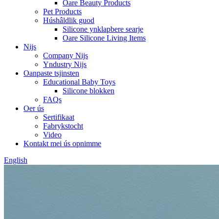
Oare Beauty Products
Pet Products
Húshâldlik guod
Silicone ynklapbere searje
Oare Silicone Living Items
Nijs
Company Nijs
Yndustry Nijs
Oanpaste tsjinsten
Educational Baby Toys
Silicone blokken
FAQs
Oer ús
Sertifikaat
Fabrykstocht
Video
Kontakt mei ús opnimme
English