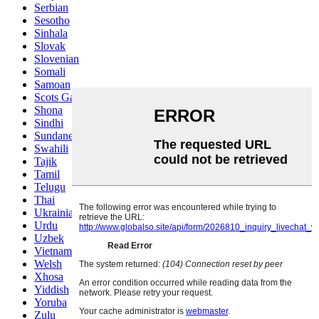
Serbian
Sesotho
Sinhala
Slovak
Slovenian
Somali
Samoan
Scots Gaelic
Shona
Sindhi
Sundanese
Swahili
Tajik
Tamil
Telugu
Thai
Ukrainian
Urdu
Uzbek
Vietnamese
Welsh
Xhosa
Yiddish
Yoruba
Zulu