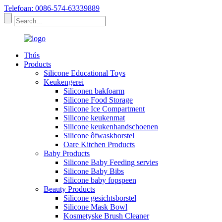
Telefoan: 0086-574-63339889
Thús
Products
Silicone Educational Toys
Keukengerei
Siliconen bakfoarm
Silicone Food Storage
Silicone Ice Compartment
Silicone keukenmat
Silicone keukenhandschoenen
Silicone ôfwaskborstel
Oare Kitchen Products
Baby Products
Silicone Baby Feeding servies
Silicone Baby Bibs
Silicone baby fopspeen
Beauty Products
Silicone gesichtsborstel
Silicone Mask Bowl
Kosmetyske Brush Cleaner