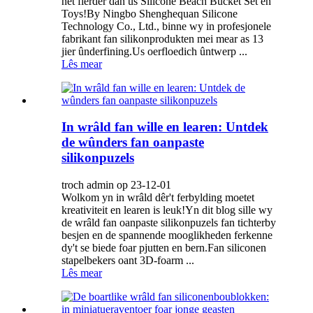
net fierder dan ús Silicone Beach Bucket Set en
Toys!By Ningbo Shenghequan Silicone
Technology Co., Ltd., binne wy ​​in profesjonele
fabrikant fan silikonprodukten mei mear as 13
jier ûnderfining.Us oerfloedich ûntwerp ...
Lês mear
In wrâld fan wille en learen: Untdek
de wûnders fan oanpaste
silikonpuzels
troch admin op 23-12-01
Wolkom yn in wrâld dêr't ferbylding moetet
kreativiteit en learen is leuk!Yn dit blog sille wy
de wrâld fan oanpaste silikonpuzels fan tichterby
besjen en de spannende mooglikheden ferkenne
dy't se biede foar pjutten en bern.Fan siliconen
stapelbekers oant 3D-foarm ...
Lês mear