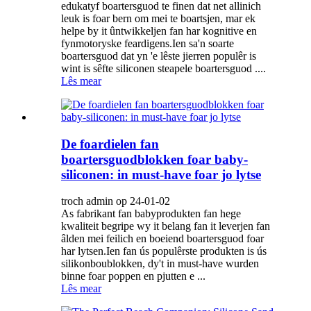
edukatyf boartersguod te finen dat net allinich
leuk is foar bern om mei te boartsjen, mar ek
helpe by it ûntwikkeljen fan har kognitive en
fynmotoryske feardigens.Ien sa'n soarte
boartersguod dat yn 'e lêste jierren populêr is
wint is sêfte siliconen steapele boartersguod ....
Lês mear
De foardielen fan
boartersguodblokken foar baby-
siliconen: in must-have foar jo lytse
troch admin op 24-01-02
As fabrikant fan babyprodukten fan hege
kwaliteit begripe wy it belang fan it leverjen fan
âlden mei feilich en boeiend boartersguod foar
har lytsen.Ien fan ús populêrste produkten is ús
silikonboublokken, dy't in must-have wurden
binne foar poppen en pjutten e ...
Lês mear