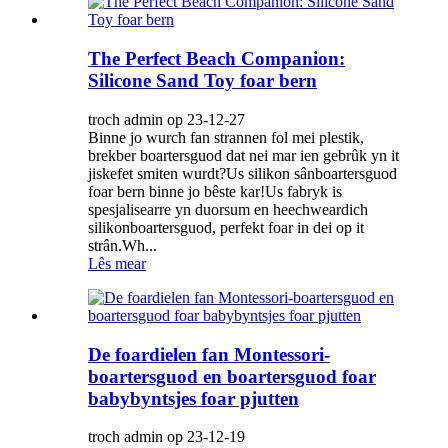
The Perfect Beach Companion:
Silicone Sand Toy foar bern
troch admin op 23-12-27
Binne jo wurch fan strannen fol mei plestik,
brekber boartersguod dat nei mar ien gebrûk yn it
jiskefet smiten wurdt?Us silikon sânboartersguod
foar bern binne jo bêste kar!Us fabryk is
spesjalisearre yn duorsum en heechweardich
silikonboartersguod, perfekt foar in dei op it
strân.Wh...
Lês mear
De foardielen fan Montessori-
boartersguod en boartersguod foar
babybyntsjes foar pjutten
troch admin op 23-12-19