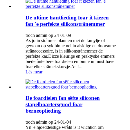
De ultime hantlieding foar it kiezen
fan 'e perfekte silikonstrânemmer
troch admin op 24-01-09
As jo ​​​​in strânreis plannen mei de famylje of
gewoan op syk binne nei in alsidige en duorsume
strânaccessoire, is in silikonstrânemmer de
perfekte kar.Dizze kleurige en praktyske emmers
biede ûntelbere foardielen en binne in must-have
foar elke strân ekskurzje.As f...
Lês mear
De foardielen fan sêfte siliconen
stapelboartersguod foar
berneoplieding
troch admin op 24-01-04
Yn 'e hjoeddeistige wrâld is it wichtich om