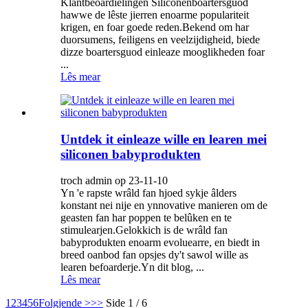
Klantbeoardielingen Siliconenboartersguod
hawwe de lêste jierren enoarme populariteit
krigen, en foar goede reden.Bekend om har
duorsumens, feiligens en veelzijdigheid, biede
dizze boartersguod einleaze mooglikheden foar
...
Lês mear
Untdek it einleaze wille en learen mei
siliconen babyprodukten
troch admin op 23-11-10
Yn 'e rapste wrâld fan hjoed sykje âlders
konstant nei nije en ynnovative manieren om de
geasten fan har poppen te belûken en te
stimulearjen.Gelokkich is de wrâld fan
babyprodukten enoarm evoluearre, en biedt in
breed oanbod fan opsjes dy't sawol wille as
learen befoarderje.Yn dit blog, ...
Lês mear
1
2
3
4
5
6
Folgjende >
>>
Side 1 / 6