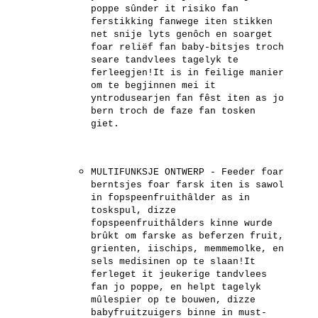
poppe sûnder it risiko fan
ferstikking fanwege iten stikken
net snije lyts genôch en soarget
foar reliëf fan baby-bitsjes troch
seare tandvlees tagelyk te
ferleegjen!It is in feilige manier
om te begjinnen mei it
yntrodusearjen fan fêst iten as jo
bern troch de faze fan tosken
giet.
MULTIFUNKSJE ONTWERP - Feeder foar
berntsjes foar farsk iten is sawol
in fopspeenfruithâlder as in
toskspul, dizze
fopspeenfruithâlders kinne wurde
brûkt om farske as beferzen fruit,
grienten, iischips, memmemolke, en
sels medisinen op te slaan!It
ferleget it jeukerige tandvlees
fan jo poppe, en helpt tagelyk
mûlespier op te bouwen, dizze
babyfruitzuigers binne in must-