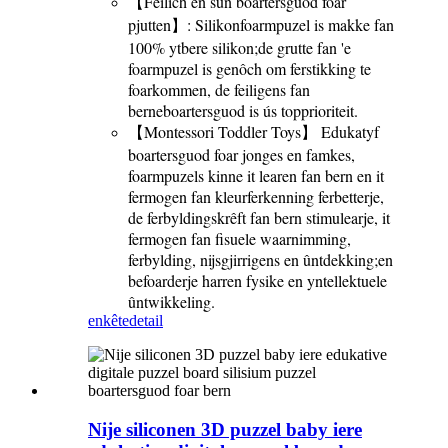
【Feilich en sûn boartersguod foar
pjutten】: Silikonfoarmpuzel is makke fan
100% ytbere silikon;de grutte fan 'e
foarmpuzel is genôch om ferstikking te
foarkommen, de feiligens fan
berneboartersguod is ús topprioriteit.
【Montessori Toddler Toys】 Edukatyf
boartersguod foar jonges en famkes,
foarmpuzels kinne it learen fan bern en it
fermogen fan kleurferkenning ferbetterje,
de ferbyldingskrêft fan bern stimulearje, it
fermogen fan fisuele waarnimming,
ferbylding, nijsgjirrigens en ûntdekking;en
befoarderje harren fysike en yntellektuele
ûntwikkeling.
enkête
detail
Nije siliconen 3D puzzel baby iere