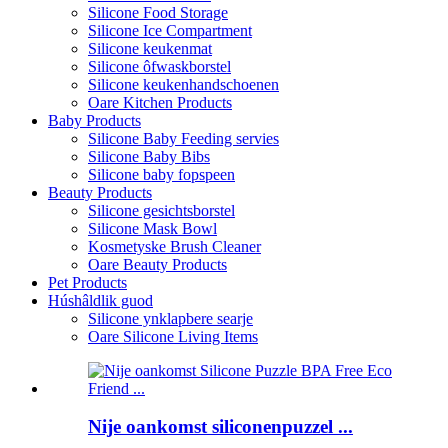
Silicone Food Storage
Silicone Ice Compartment
Silicone keukenmat
Silicone ôfwaskborstel
Silicone keukenhandschoenen
Oare Kitchen Products
Baby Products
Silicone Baby Feeding servies
Silicone Baby Bibs
Silicone baby fopspeen
Beauty Products
Silicone gesichtsborstel
Silicone Mask Bowl
Kosmetyske Brush Cleaner
Oare Beauty Products
Pet Products
Húshâldlik guod
Silicone ynklapbere searje
Oare Silicone Living Items
Nije oankomst siliconenpuzzel ...