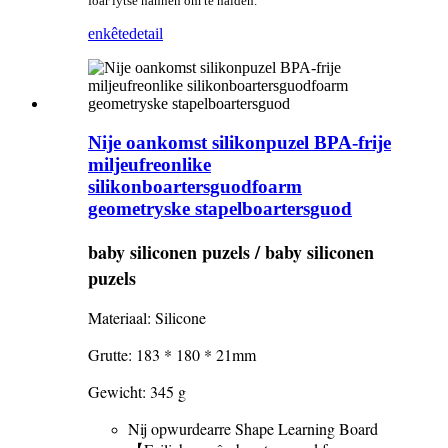
foar lytse hannen om te hâlden.
enkête
detail
Nije oankomst silikonpuzel BPA-frije
miljeufreonlike
silikonboartersguodfoarm
geometryske stapelboartersguod
baby siliconen puzels / baby siliconen
puzels
Materiaal: Silicone
Grutte: 183 * 180 * 21mm
Gewicht: 345 g
Nij opwurdearre Shape Learning Board