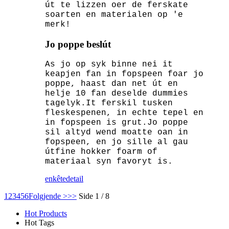
út te lizzen oer de ferskate
soarten en materialen op 'e
merk!
Jo poppe beslút
As jo ​​​​op syk binne nei it
keapjen fan in fopspeen foar jo
poppe, haast dan net út en
helje 10 fan deselde dummies
tagelyk.It ferskil tusken
fleskespenen, in echte tepel en
in fopspeen is grut.Jo poppe
sil altyd wend moatte oan in
fopspeen, en jo sille al gau
útfine hokker foarm of
materiaal syn favoryt is.
enkête
detail
1
2
3
4
5
6
Folgjende >
>>
Side 1 / 8
Hot Products
Hot Tags