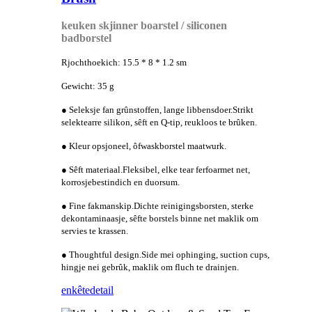
keuken skjinner boarstel / siliconen
badborstel
Rjochthoekich: 15.5 * 8 * 1.2 sm
Gewicht: 35 g
● Seleksje fan grûnstoffen, lange libbensdoer.Strikt
selektearre silikon, sêft en Q-tip, reukloos te brûken.
● Kleur opsjoneel, ôfwaskborstel maatwurk.
● Sêft materiaal.Fleksibel, elke tear ferfoarmet net,
korrosjebestindich en duorsum.
● Fine fakmanskip.Dichte reinigingsborsten, sterke
dekontaminaasje, sêfte borstels binne net maklik om
servies te krassen.
● Thoughtful design.Side mei ophinging, suction cups,
hingje nei gebrûk, maklik om fluch te drainjen.
enkête
detail