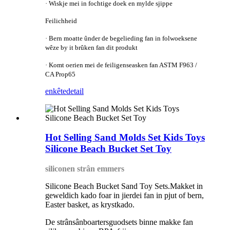
· Wiskje mei in fochtige doek en mylde sjippe
Feilichheid
· Bern moatte ûnder de begelieding fan in folwoeksene
wêze by it brûken fan dit produkt
· Komt oerien mei de feiligenseasken fan ASTM F963 /
CA Prop65
enkête
detail
Hot Selling Sand Molds Set Kids Toys
Silicone Beach Bucket Set Toy
siliconen strân emmers
Silicone Beach Bucket Sand Toy Sets.Makket in
geweldich kado foar in jierdei fan in pjut of bern,
Easter basket, as krystkado.
De strânsânboartersguodsets binne makke fan