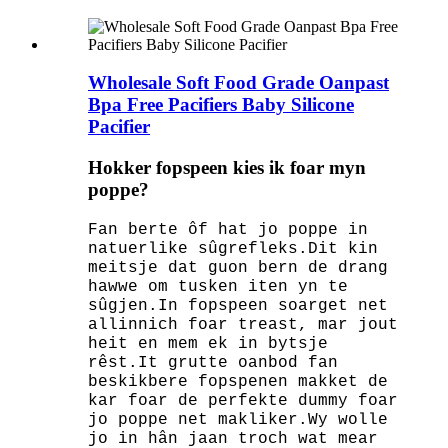
Wholesale Soft Food Grade Oanpast
Bpa Free Pacifiers Baby Silicone
Pacifier
Hokker fopspeen kies ik foar myn
poppe?
Fan berte ôf hat jo poppe in
natuerlike sûgrefleks.Dit kin
meitsje dat guon bern de drang
hawwe om tusken iten yn te
sûgjen.In fopspeen soarget net
allinnich foar treast, mar jout
heit en mem ek in bytsje
rêst.It grutte oanbod fan
beskikbere fopspenen makket de
kar foar de perfekte dummy foar
jo poppe net makliker.Wy wolle
jo in hân jaan troch wat mear