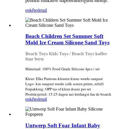
perfekte edukative stapelboartersguod meitsje.
enkête
detail
Beach Children Set Summer Soft
Mold Ice Cream Silicone Sand Toys
Beach Toys Kids Toys / Beach Toys koffer
foar bern
Materiaal: 100% Food Grade Silicone 4pcs / set
Kleur: Elke Pantone-kleuren kinne wurde oanpast
Logo: kin oanpast wurde (silk screen printe, reliëf)
Ferpakking: OPP tas of kleur doaze per set
Produksjetiid: 15-25 dagen nei ûntfangst fan de boarch
enkête
detail
Untwerp Soft Foar Infant Baby