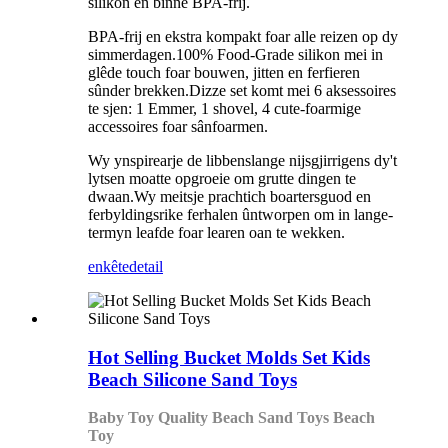
silikon en binne BPA-frij.
BPA-frij en ekstra kompakt foar alle reizen op dy
simmerdagen.100% Food-Grade silikon mei in
glêde touch foar bouwen, jitten en ferfieren
sûnder brekken.Dizze set komt mei 6 aksessoires
te sjen: 1 Emmer, 1 shovel, 4 cute-foarmige
accessoires foar sânfoarmen.
Wy ynspirearje de libbenslange nijsgjirrigens dy't
lytsen moatte opgroeie om grutte dingen te
dwaan.Wy meitsje prachtich boartersguod en
ferbyldingsrike ferhalen ûntworpen om in lange-
termyn leafde foar learen oan te wekken.
enkête
detail
Hot Selling Bucket Molds Set Kids
Beach Silicone Sand Toys
Baby Toy Quality Beach Sand Toys Beach
Toy