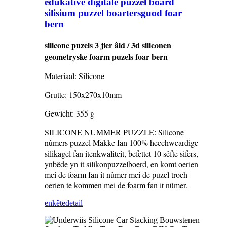
edukative digitale puzzel board
silisium puzzel boartersguod foar
bern
silicone puzels 3 jier âld / 3d siliconen
geometryske foarm puzels foar bern
Materiaal: Silicone
Grutte: 150x270x10mm
Gewicht: 355 g
SILICONE NUMMER PUZZLE: Silicone
nûmers puzzel Makke fan 100% heechweardige
silikagel fan itenkwaliteit, befettet 10 sêfte sifers,
ynbêde yn it silikonpuzzelboerd, en komt oerien
mei de foarm fan it nûmer mei de puzel troch
oerien te kommen mei de foarm fan it nûmer.
enkête
detail