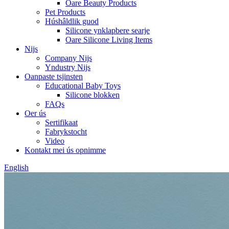
Oare Beauty Products
Pet Products
Húshâldlik guod
Silicone ynklapbere searje
Oare Silicone Living Items
Nijs
Company Nijs
Yndustry Nijs
Oanpaste tsjinsten
Educational Baby Toys
Silicone blokken
FAQs
Oer ús
Sertifikaat
Fabrykstocht
Video
Kontakt mei ús opnimme
English