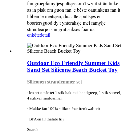
fan groepfamyljespultsjes om't wy it strân tinke
as in plak om guon fan 'e bêste oantinkens fan it
libben te meitsjen, dus alle spultsjes en
boartersguod dy't ynteraksje mei famylje
stimulearje is in grut súkses foar ús.
enkête
detail
Outdoor Eco Friendly Summer Kids
Sand Set Silicone Beach Bucket Toy
Siliconen strandemmer set
·
Ien set omfettet 1 stik bak mei handgreep, 1 stik shovel,
4 stikken sânfoarmen
· Makke fan 100% silikon foar itenkwaliteit
· BPA en Phthalate frij
Soarch