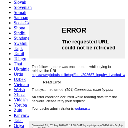
Slovak
Slovenian
Somali
Samoan
Scots Gaelic
Shona
Sindhi
Sundanese
Swahili
Tajik
Tamil
Telugu
Thai
Ukrainian
Urdu
Uzbek
Vietnamese
Welsh
Xhosa
Yiddish
Yoruba
Zulu
Kinyarwanda
Tatar
Oriya