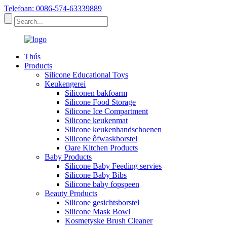
Telefoan: 0086-574-63339889
Thús
Products
Silicone Educational Toys
Keukengerei
Siliconen bakfoarm
Silicone Food Storage
Silicone Ice Compartment
Silicone keukenmat
Silicone keukenhandschoenen
Silicone ôfwaskborstel
Oare Kitchen Products
Baby Products
Silicone Baby Feeding servies
Silicone Baby Bibs
Silicone baby fopspeen
Beauty Products
Silicone gesichtsborstel
Silicone Mask Bowl
Kosmetyske Brush Cleaner