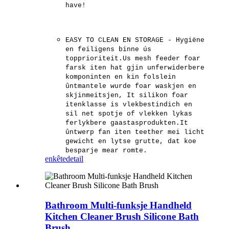
have!
EASY TO CLEAN EN STORAGE - Hygiëne
en feiligens binne ús
topprioriteit.Us mesh feeder foar
farsk iten hat gjin unferwiderbere
komponinten en kin folslein
ûntmantele wurde foar waskjen en
skjinmeitsjen, It silikon foar
itenklasse is vlekbestindich en
sil net spotje of vlekken lykas
ferlykbere gaastasprodukten.It
ûntwerp fan iten teether mei licht
gewicht en lytse grutte, dat koe
besparje mear romte.
enkête
detail
Bathroom Multi-funksje Handheld
Kitchen Cleaner Brush Silicone Bath
Brush