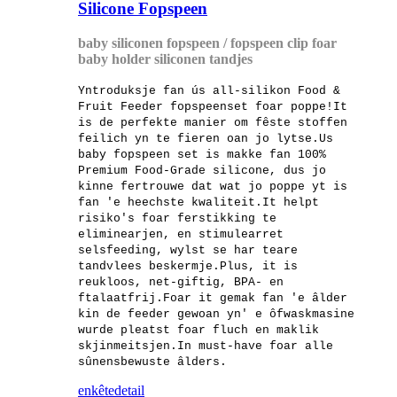
Silicone Fopspeen
baby siliconen fopspeen / fopspeen clip foar
baby holder siliconen tandjes
Yntroduksje fan ús all-silikon Food &
Fruit Feeder fopspeenset foar poppe!It
is de perfekte manier om fêste stoffen
feilich yn te fieren oan jo lytse.Us
baby fopspeen set is makke fan 100%
Premium Food-Grade silicone, dus jo
kinne fertrouwe dat wat jo poppe yt is
fan 'e heechste kwaliteit.It helpt
risiko's foar ferstikking te
eliminearjen, en stimulearret
selsfeeding, wylst se har teare
tandvlees beskermje.Plus, it is
reukloos, net-giftig, BPA- en
ftalaatfrij.Foar it gemak fan 'e âlder
kin de feeder gewoan yn' e ôfwaskmasine
wurde pleatst foar fluch en maklik
skjinmeitsjen.In must-have foar alle
sûnensbewuste âlders.
enkête
detail