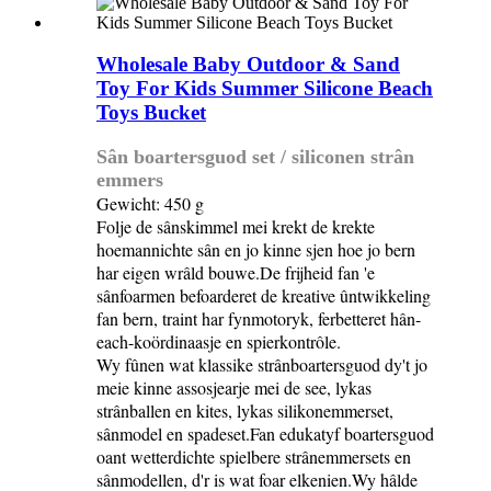
Wholesale Baby Outdoor & Sand
Toy For Kids Summer Silicone Beach
Toys Bucket
Sân boartersguod set / siliconen strân
emmers
Gewicht: 450 g
Folje de sânskimmel mei krekt de krekte
hoemannichte sân en jo kinne sjen hoe jo bern
har eigen wrâld bouwe.De frijheid fan 'e
sânfoarmen befoarderet de kreative ûntwikkeling
fan bern, traint har fynmotoryk, ferbetteret hân-
each-koördinaasje en spierkontrôle.
Wy fûnen wat klassike strânboartersguod dy't jo
meie kinne assosjearje mei de see, lykas
strânballen en kites, lykas silikonemmerset,
sânmodel en spadeset.Fan edukatyf boartersguod
oant wetterdichte spielbere strânemmersets en
sânmodellen, d'r is wat foar elkenien.Wy hâlde