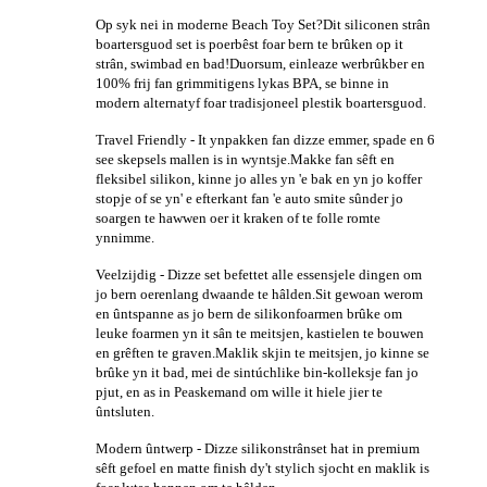
Op syk nei in moderne Beach Toy Set?Dit siliconen strân
boartersguod set is poerbêst foar bern te brûken op it
strân, swimbad en bad!Duorsum, einleaze werbrûkber en
100% frij fan grimmitigens lykas BPA, se binne in
modern alternatyf foar tradisjoneel plestik boartersguod.
Travel Friendly - It ynpakken fan dizze emmer, spade en 6
see skepsels mallen is in wyntsje.Makke fan sêft en
fleksibel silikon, kinne jo alles yn 'e bak en yn jo koffer
stopje of se yn' e efterkant fan 'e auto smite sûnder jo
soargen te hawwen oer it kraken of te folle romte
ynnimme.
Veelzijdig - Dizze set befettet alle essensjele dingen om
jo bern oerenlang dwaande te hâlden.Sit gewoan werom
en ûntspanne as jo bern de silikonfoarmen brûke om
leuke foarmen yn it sân te meitsjen, kastielen te bouwen
en grêften te graven.Maklik skjin te meitsjen, jo kinne se
brûke yn it bad, mei de sintúchlike bin-kolleksje fan jo
pjut, en as in Peaskemand om wille it hiele jier te
ûntsluten.
Modern ûntwerp - Dizze silikonstrânset hat in premium
sêft gefoel en matte finish dy't stylich sjocht en maklik is