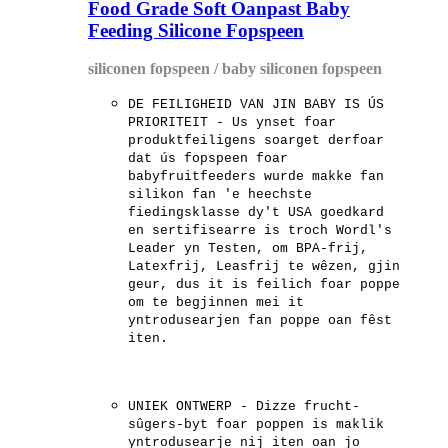
Food Grade Soft Oanpast Baby
Feeding Silicone Fopspeen
siliconen fopspeen / baby siliconen fopspeen
DE FEILIGHEID VAN JIN BABY IS ÚS
PRIORITEIT - Us ynset foar
produktfeiligens soarget derfoar
dat ús fopspeen foar
babyfruitfeeders wurde makke fan
silikon fan 'e heechste
fiedingsklasse dy't USA goedkard
en sertifisearre is troch Wordl's
Leader yn Testen, om BPA-frij,
Latexfrij, Leasfrij te wêzen, gjin
geur, dus it is feilich foar poppe
om te begjinnen mei it
yntrodusearjen fan poppe oan fêst
iten.
UNIEK ONTWERP - Dizze frucht-
sûgers-byt foar poppen is maklik
yntrodusearje nij iten oan jo