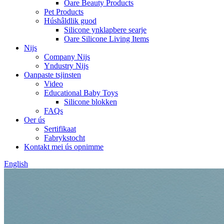
Oare Beauty Products
Pet Products
Húshâldlik guod
Silicone ynklapbere searje
Oare Silicone Living Items
Nijs
Company Nijs
Yndustry Nijs
Oanpaste tsjinsten
Video
Educational Baby Toys
Silicone blokken
FAQs
Oer ús
Sertifikaat
Fabrykstocht
Kontakt mei ús opnimme
English