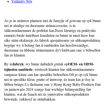
Yndustry Nijs
As jo ​​​​in strânreis plannen mei de famylje of gewoan op syk binne
nei in alsidige en duorsume strânaccessoire, is in
silikonstrânemmer de perfekte kar.Dizze kleurige en praktyske
emmers biede ûntelbere foardielen en binne in must-have foar
elke strân ekskurzje.As fabryk spesjalisearre yn silikonprodukten,
begripe wy it belang fan it oanbieden fan heechweardige,
duorsume en libbene strânemmers dy't foldwaan oan 'e behoeften
fan ús klanten.
fabryk
OEM- en ODM-
By ús
, wy binne ûnbidich grutsk op
tsjinsten oanbiede
, wêrtroch klanten har silikonstrânemmers
oanpasse kinne oan har spesifike behoeften.Oft jo op syk binne
nei in spesifike kleur, grutte of ûntwerp, ús team kin jo fisy ta
libben bringe.Us dielname oan 'e Hong Kong Baby Products Fair
yn jannewaris 2024 soarge foar wichtige belangstelling fan
klanten, wat de fraach nei ús ynnovative silikonprodukten
bewiisde, ynklusyf ús strânbakken.