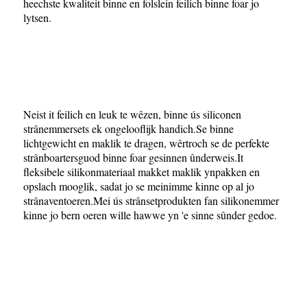
heechste kwaliteit binne en folslein feilich binne foar jo
lytsen.
Neist it feilich en leuk te wêzen, binne ús siliconen
strânemmersets ek ongelooflijk handich.Se binne
lichtgewicht en maklik te dragen, wêrtroch se de perfekte
strânboartersguod binne foar gesinnen ûnderweis.It
fleksibele silikonmateriaal makket maklik ynpakken en
opslach mooglik, sadat jo se meinimme kinne op al jo
strânaventoeren.Mei ús strânsetprodukten fan silikonemmer
kinne jo bern oeren wille hawwe yn 'e sinne sûnder gedoe.