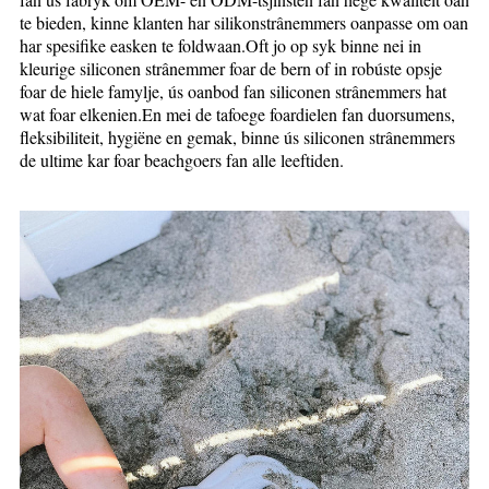
te bieden, kinne klanten har silikonstrânemmers oanpasse om oan
har spesifike easken te foldwaan.Oft jo op syk binne nei in
kleurige siliconen strânemmer foar de bern of in robúste opsje
foar de hiele famylje, ús oanbod fan siliconen strânemmers hat
wat foar elkenien.En mei de tafoege foardielen fan duorsumens,
fleksibiliteit, hygiëne en gemak, binne ús siliconen strânemmers
de ultime kar foar beachgoers fan alle leeftiden.