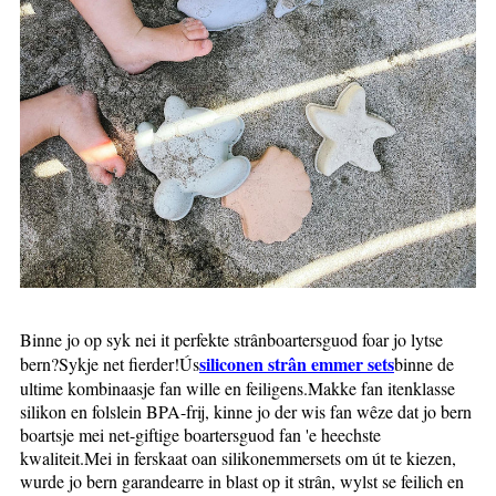
Binne jo op syk nei it perfekte strânboartersguod foar jo lytse
siliconen strân emmer sets
bern?Sykje net fierder!Ús
binne de
ultime kombinaasje fan wille en feiligens.Makke fan itenklasse
silikon en folslein BPA-frij, kinne jo der wis fan wêze dat jo bern
boartsje mei net-giftige boartersguod fan 'e heechste
kwaliteit.Mei in ferskaat oan silikonemmersets om út te kiezen,
wurde jo bern garandearre in blast op it strân, wylst se feilich en