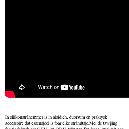
In silikonstrânemmer is in alsidich, duorsum en praktysk
accessoire dat essensjeel is foar elke strânútsje.Mei de tawijing
fan ús fabryk om OEM- en ODM-tsjinsten fan hege kwaliteit oan