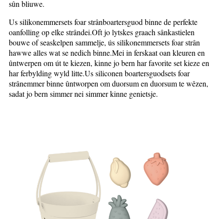
sûn bliuwe.
Us silikonemmersets foar strânboartersguod binne de perfekte
oanfolling op elke strândei.Oft jo lytskes graach sânkastielen
bouwe of seaskelpen sammelje, ús silikonemmersets foar strân
hawwe alles wat se nedich binne.Mei in ferskaat oan kleuren en
ûntwerpen om út te kiezen, kinne jo bern har favorite set kieze en
har ferbylding wyld litte.Us siliconen boartersguodsets foar
strânemmer binne ûntworpen om duorsum en duorsum te wêzen,
sadat jo bern simmer nei simmer kinne genietsje.