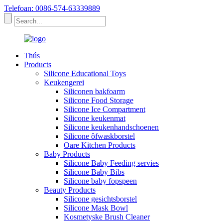
Telefoan: 0086-574-63339889
Thús
Products
Silicone Educational Toys
Keukengerei
Siliconen bakfoarm
Silicone Food Storage
Silicone Ice Compartment
Silicone keukenmat
Silicone keukenhandschoenen
Silicone ôfwaskborstel
Oare Kitchen Products
Baby Products
Silicone Baby Feeding servies
Silicone Baby Bibs
Silicone baby fopspeen
Beauty Products
Silicone gesichtsborstel
Silicone Mask Bowl
Kosmetyske Brush Cleaner