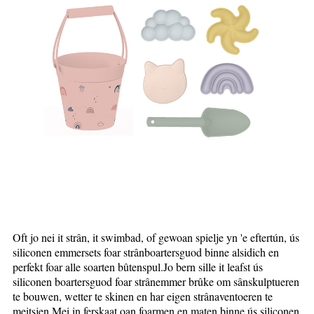
Oft jo nei it strân, it swimbad, of gewoan spielje yn 'e eftertún, ús
siliconen emmersets foar strânboartersguod binne alsidich en
perfekt foar alle soarten bûtenspul.Jo bern sille it leafst ús
siliconen boartersguod foar strânemmer brûke om sânskulptueren
te bouwen, wetter te skinen en har eigen strânaventoeren te
meitsjen.Mei in ferskaat oan foarmen en maten binne ús siliconen