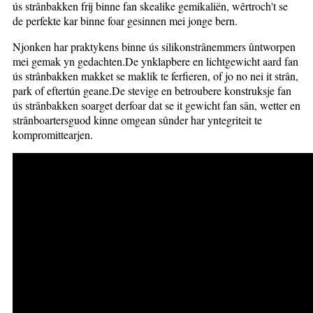
ús strânbakken frij binne fan skealike gemikaliën, wêrtroch't se
de perfekte kar binne foar gesinnen mei jonge bern.
Njonken har praktykens binne ús silikonstrânemmers ûntworpen
mei gemak yn gedachten.De ynklapbere en lichtgewicht aard fan
ús strânbakken makket se maklik te ferfieren, of jo no nei it strân,
park of eftertún geane.De stevige en betroubere konstruksje fan
ús strânbakken soarget derfoar dat se it gewicht fan sân, wetter en
strânboartersguod kinne omgean sûnder har yntegriteit te
kompromittearjen.