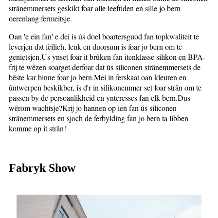
strânemmersets geskikt foar alle leeftiden en sille jo bern
oerenlang fermeitsje.
Oan 'e ein fan' e dei is ús doel boartersguod fan topkwaliteit te
leverjen dat feilich, leuk en duorsum is foar jo bern om te
genietsjen.Us ynset foar it brûken fan itenklasse silikon en BPA-
frij te wêzen soarget derfoar dat ús siliconen strânemmersets de
bêste kar binne foar jo bern.Mei in ferskaat oan kleuren en
ûntwerpen beskikber, is d'r in silikonemmer set foar strân om te
passen by de persoanlikheid en ynteresses fan elk bern.Dus
wêrom wachtsje?Krij jo hannen op ien fan ús siliconen
strânemmersets en sjoch de ferbylding fan jo bern ta libben
komme op it strân!
Fabryk Show