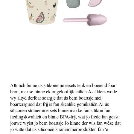
Allinich binne ús silikonemmersets leuk en boeiend foar
bern, mar se binne ek ongelooflijk feilich.As âlders wolle
wy altyd derfoar soargje dat ús bern boartsje mei
boartersguod dat frij is fan skealike gemikaliën.Al ús
siliconen strânemmersets binne makke fan silikon fan
fiedingskwaliteit en binne BPA-frij, wat jo frede fan geast
jouwe wylst jo bern boartsje.Jo kinne der wis fan wêze dat
jo witte dat ús siliconen strânemmerprodukten fan 'e