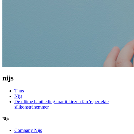
nijs
Thús
Nijs
De ultime hantlieding foar it kiezen fan 'e perfekte
silikonstrânemmer
Nijs
Company Nijs