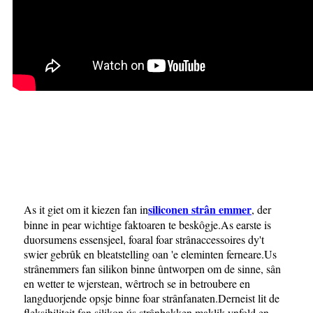
siliconen strân emmer
As it giet om it kiezen fan in
, der
binne in pear wichtige faktoaren te beskôgje.As earste is
duorsumens essensjeel, foaral foar strânaccessoires dy't
swier gebrûk en bleatstelling oan 'e eleminten ferneare.Us
strânemmers fan silikon binne ûntworpen om de sinne, sân
en wetter te wjerstean, wêrtroch se in betroubere en
langduorjende opsje binne foar strânfanaten.Derneist lit de
fleksibiliteit fan silikon ús strânbakken maklik ynfold en