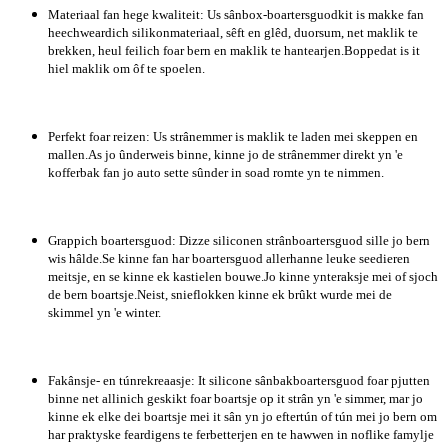
Materiaal fan hege kwaliteit: Us sânbox-boartersguodkit is makke fan
heechweardich silikonmateriaal, sêft en glêd, duorsum, net maklik te
brekken, heul feilich foar bern en maklik te hantearjen.Boppedat is it
hiel maklik om ôf te spoelen.
Perfekt foar reizen: Us strânemmer is maklik te laden mei skeppen en
mallen.As jo ​​​​ûnderweis binne, kinne jo de strânemmer direkt yn 'e
kofferbak fan jo auto sette sûnder in soad romte yn te nimmen.
Grappich boartersguod: Dizze siliconen strânboartersguod sille jo bern
wis hâlde.Se kinne fan har boartersguod allerhanne leuke seedieren
meitsje, en se kinne ek kastielen bouwe.Jo kinne ynteraksje mei of sjoch
de bern boartsje.Neist, snieflokken kinne ek brûkt wurde mei de
skimmel yn 'e winter.
Fakânsje- en túnrekreaasje: It silicone sânbakboartersguod foar pjutten
binne net allinich geskikt foar boartsje op it strân yn 'e simmer, mar jo
kinne ek elke dei boartsje mei it sân yn jo eftertún of tún mei jo bern om
har praktyske feardigens te ferbetterjen en te hawwen in noflike famylje