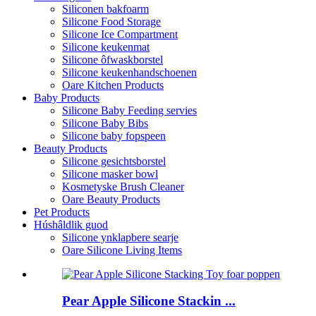
Siliconen bakfoarm
Silicone Food Storage
Silicone Ice Compartment
Silicone keukenmat
Silicone ôfwaskborstel
Silicone keukenhandschoenen
Oare Kitchen Products
Baby Products
Silicone Baby Feeding servies
Silicone Baby Bibs
Silicone baby fopspeen
Beauty Products
Silicone gesichtsborstel
Silicone masker bowl
Kosmetyske Brush Cleaner
Oare Beauty Products
Pet Products
Húshâldlik guod
Silicone ynklapbere searje
Oare Silicone Living Items
Pear Apple Silicone Stackin ...