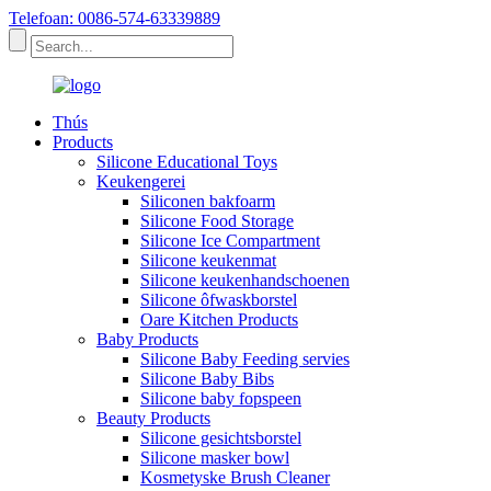
Telefoan: 0086-574-63339889
Thús
Products
Silicone Educational Toys
Keukengerei
Siliconen bakfoarm
Silicone Food Storage
Silicone Ice Compartment
Silicone keukenmat
Silicone keukenhandschoenen
Silicone ôfwaskborstel
Oare Kitchen Products
Baby Products
Silicone Baby Feeding servies
Silicone Baby Bibs
Silicone baby fopspeen
Beauty Products
Silicone gesichtsborstel
Silicone masker bowl
Kosmetyske Brush Cleaner