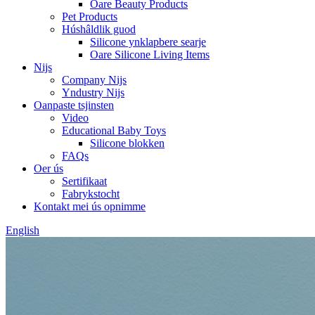
Oare Beauty Products
Pet Products
Húshâldlik guod
Silicone ynklapbere searje
Oare Silicone Living Items
Nijs
Company Nijs
Yndustry Nijs
Oanpaste tsjinsten
Video
Educational Baby Toys
Silicone blokken
FAQs
Oer ús
Sertifikaat
Fabrykstocht
Kontakt mei ús opnimme
English