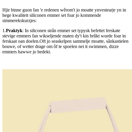
Hjir binne guon fan 'e redenen wêrom't jo moatte ynvestearje yn in
hege kwaliteit siliconen emmer set foar jo kommende
simmerekskurzjes:
1.
Praktyk
: In siliconen strân emmer set typysk befettet ferskate
stevige emmers fan wikseljende maten dy't kin brûkt wurde foar in
ferskaat oan doelen.Oft jo seaskelpen sammelje moatte, sânkastielen
bouwe, of wetter drage om ôf te spoelen nei it swimmen, dizze
emmers hawwe jo bedekt.