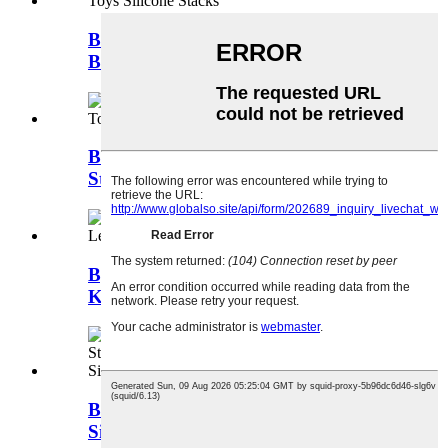
Baby Soft Stacking Blocks Building
Bijtringen Toy ...
BPA Free Building Block Set Kids
Stacking Toy S ...
Bpa Free Children Educational Toy
Kids Learning...
BPA Free Toddlers Kids Stacker
Silicone Stacker ...