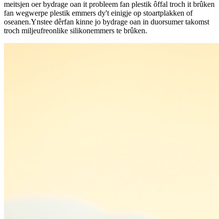
meitsjen oer bydrage oan it probleem fan plestik ôffal troch it brûken
fan wegwerpe plestik emmers dy't einigje op stoartplakken of
oseanen.Ynstee dêrfan kinne jo bydrage oan in duorsumer takomst
troch miljeufreonlike silikonemmers te brûken.