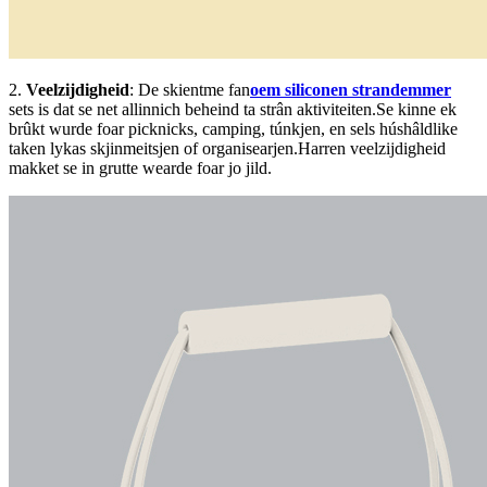
2.
Veelzijdigheid
: De skientme fan
oem siliconen strandemmer
sets is dat se net allinnich beheind ta strân aktiviteiten.Se kinne ek
brûkt wurde foar picknicks, camping, túnkjen, en sels húshâldlike
taken lykas skjinmeitsjen of organisearjen.Harren veelzijdigheid
makket se in grutte wearde foar jo jild.