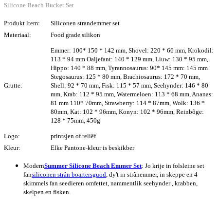
Silicone Beach Bucket Set
Produkt ltem:
Siliconen strandemmer set
Materiaal:
Food grade silikon
Emmer: 100* 150 * 142 mm, Shovel: 220 * 66 mm, Krokodil:
113 * 94 mm Oaljefant: 140 * 129 mm, Liuw: 130 * 95 mm,
Hippo: 140 * 88 mm, Tyrannosaurus: 90* 145 mm: 145 mm
Stegosaurus: 125 * 80 mm, Brachiosaurus: 172 * 70 mm,
Grutte:
Shell: 92 * 70 mm, Fisk: 115 * 57 mm, Seehynder: 146 * 80
mm, Krab: 112 * 95 mm, Watermeloen: 113 * 68 mm, Ananas:
81 mm 110* 70mm, Strawberry: 114 * 87mm, Wolk: 136 *
80mm, Kat: 102 * 96mm, Konyn: 102 * 96mm, Reinbôge:
128 * 75mm, 450g
Logo:
printsjen of reliëf
Kleur:
Elke Pantone-kleur is beskikber
Modern
Summer Silicone Beach Emmer Set
: Jo krije in folsleine set
fan
siliconen strân boartersguod
, dy't in strânemmer, in skeppe en 4
skimmels fan seedieren omfettet, nammentlik seehynder , krabben,
skelpen en fisken.