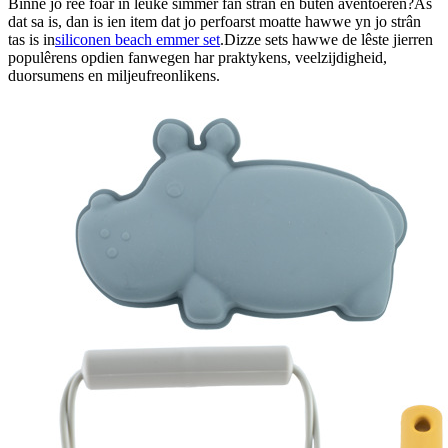
Binne jo ree foar in leuke simmer fan strân en bûten aventoeren?As
dat sa is, dan is ien item dat jo perfoarst moatte hawwe yn jo strân
tas is in
siliconen beach emmer set
.Dizze sets hawwe de lêste jierren
populêrens opdien fanwegen har praktykens, veelzijdigheid,
duorsumens en miljeufreonlikens.