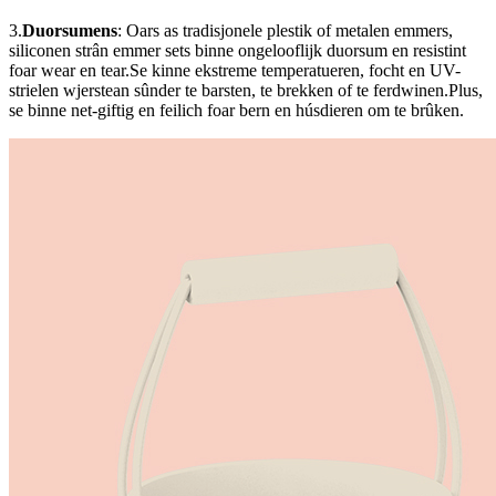
3.
Duorsumens
: Oars as tradisjonele plestik of metalen emmers,
siliconen strân emmer sets binne ongelooflijk duorsum en resistint
foar wear en tear.Se kinne ekstreme temperatueren, focht en UV-
strielen wjerstean sûnder te barsten, te brekken of te ferdwinen.Plus,
se binne net-giftig en feilich foar bern en húsdieren om te brûken.